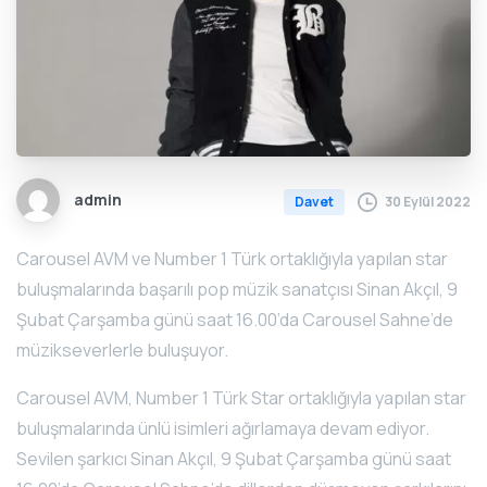
admin
30 Eylül 2022
Davet
Carousel AVM ve Number 1 Türk ortaklığıyla yapılan star
buluşmalarında başarılı pop müzik sanatçısı Sinan Akçıl, 9
Şubat Çarşamba günü saat 16.00’da Carousel Sahne’de
müzikseverlerle buluşuyor.
Carousel AVM, Number 1 Türk Star ortaklığıyla yapılan star
buluşmalarında ünlü isimleri ağırlamaya devam ediyor.
Sevilen şarkıcı Sinan Akçıl, 9 Şubat Çarşamba günü saat