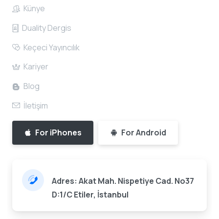
Künye
Duality Dergis
Keçeci Yayıncılık
Kariyer
Blog
İletişim
For iPhones
For Android
Adres: Akat Mah. Nispetiye Cad. No37
D:1/C Etiler, İstanbul