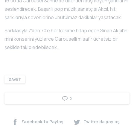
16.00’da Carousel Sahne’de dillerden düşmeyen şarkılarını
seslendirecek. Başarılı pop müzik sanatçısı Akçıl, hit
şarkılarıyla sevenlerine unutulmaz dakikalar yaşatacak.
Şarkılarıyla 7’den 70’e her kesime hitap eden Sinan Akçıl’ın
mini konserini yüzlerce Carouselli misafir ücretsiz bir
şekilde takip edebilecek.
DAVET
0
Facebook'ta Paylaş
Twitter'da paylaş