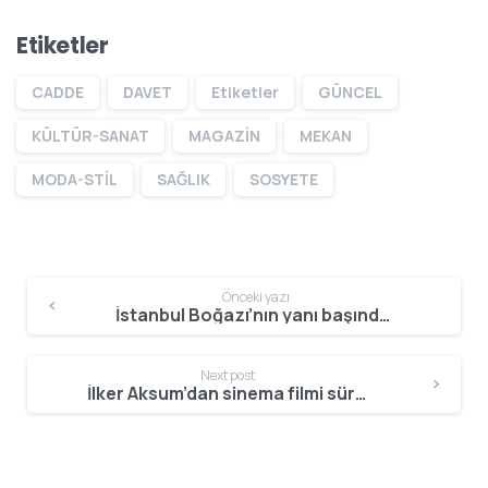
Etiketler
CADDE
DAVET
Etiketler
GÜNCEL
KÜLTÜR-SANAT
MAGAZİN
MEKAN
MODA-STİL
SAĞLIK
SOSYETE
Önceki yazı
İstanbul Boğazı’nın yanı başında İtalyan esintisi: Olea & The Bar
Next post
İlker Aksum’dan sinema filmi sürprizi