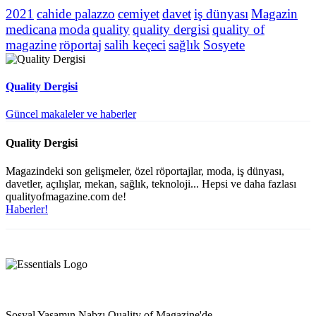
2021
cahide palazzo
cemiyet
davet
iş dünyası
Magazin
medicana
moda
quality
quality dergisi
quality of
magazine
röportaj
salih keçeci
sağlık
Sosyete
Quality Dergisi
Güncel makaleler ve haberler
Quality Dergisi
Magazindeki son gelişmeler, özel röportajlar, moda, iş dünyası,
davetler, açılışlar, mekan, sağlık, teknoloji... Hepsi ve daha fazlası
qualityofmagazine.com de!
Haberler!
Sosyal Yaşamın Nabzı Quality of Magazine'de