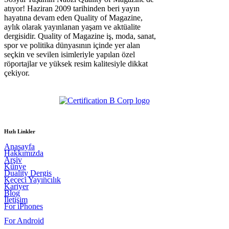
atıyor! Haziran 2009 tarihinden beri yayın
hayatına devam eden Quality of Magazine,
aylık olarak yayınlanan yaşam ve aktüalite
dergisidir. Quality of Magazine iş, moda, sanat,
spor ve politika dünyasının içinde yer alan
seçkin ve sevilen isimleriyle yapılan özel
röportajlar ve yüksek resim kalitesiyle dikkat
çekiyor.
Hızlı Linkler
Anasayfa
Hakkımızda
Arşiv
Künye
Duality Dergis
Keçeci Yayıncılık
Kariyer
Blog
İletişim
For iPhones
For Android