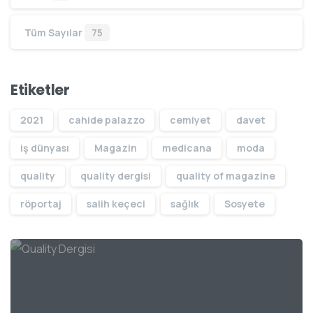
Tüm Sayılar
75
Etiketler
2021
cahide palazzo
cemiyet
davet
iş dünyası
Magazin
medicana
moda
quality
quality dergisi
quality of magazine
röportaj
salih keçeci
sağlık
Sosyete