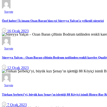
Sosyete
Özel haber! İş insanı Ozan Baran’dan eşi Süreyya Yalçın’a yelkenli sürprizi
16 Ocak 2023
Sosyete
Süreyya Yalçın – Ozan Baran çiftinin Bodrum tatilinden renkli kareler Qualit
12 Ocak 2023
Sosyete
Türkan Şerbetçi’yi, büyük kızı Şenay’ın işlettiği 88 Köyiçi isimli Bistro-Bar R
7 Ocak 2023