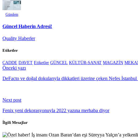
Gündem
Güncel Haberin Adresi!
Quality Haberler
Etiketler
CADDE
DAVET
Etiketler
GÜNCEL
KÜLTÜR-SANAT
MAGAZİN
MEKA
Continue
Önceki yazı
Reading
DeFacto ve doğal dokularıyla dikkatleri üzerine çeken Nefes İstanbu
Next post
Fenix yeni dekorasyonuyla 2022 yazına merhaba diyor
İlgili Mesajlar