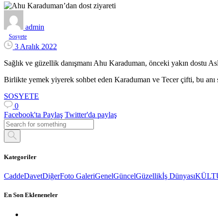
admin
Sosyete
3 Aralık 2022
Sağlık ve güzellik danışmanı Ahu Karaduman, önceki yakın dostu Aslı
Birlikte yemek yiyerek sohbet eden Karaduman ve Tecer çifti, bu anı
SOSYETE
0
Facebook'ta Paylaş
Twitter'da paylaş
Kategoriler
Cadde
Davet
Diğer
Foto Galeri
Genel
Güncel
Güzellik
İş Dünyası
KÜLT
En Son Ekleneneler