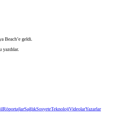
ya Beach’e geldi.
 yazdılar.
il
Röportajlar
Sağlık
Sosyete
Teknoloji
Videolar
Yazarlar