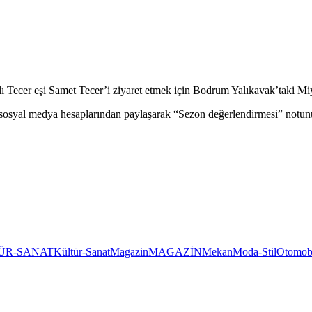
 Tecer eşi Samet Tecer’i ziyaret etmek için Bodrum Yalıkavak’taki Mi
 sosyal medya hesaplarından paylaşarak “Sezon değerlendirmesi” notunu
ÜR-SANAT
Kültür-Sanat
Magazin
MAGAZİN
Mekan
Moda-Stil
Otomob