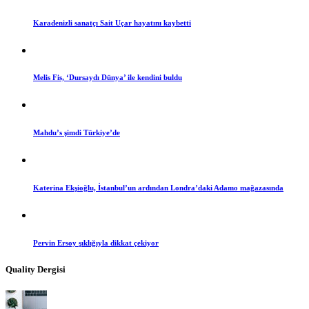
Karadenizli sanatçı Sait Uçar hayatını kaybetti
Melis Fis, ‘Dursaydı Dünya’ ile kendini buldu
Mahdu’s şimdi Türkiye’de
Katerina Ekşioğlu, İstanbul’un ardından Londra’daki Adamo mağazasında
Pervin Ersoy şıklığıyla dikkat çekiyor
Quality Dergisi