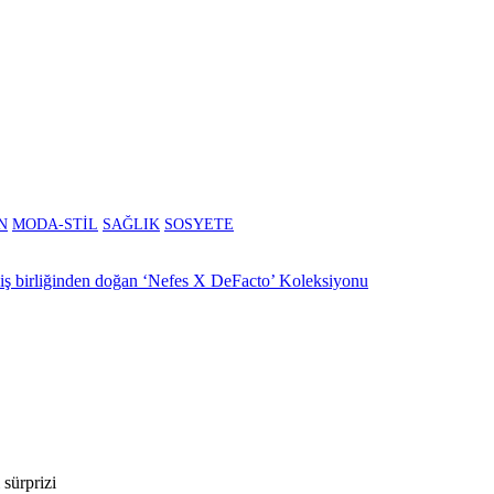
N
MODA-STİL
SAĞLIK
SOSYETE
l iş birliğinden doğan ‘Nefes X DeFacto’ Koleksiyonu