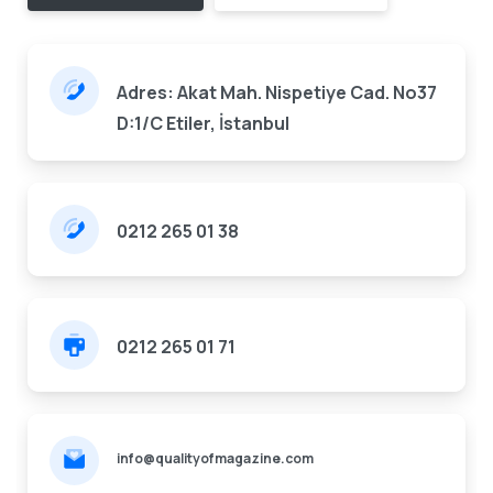
Adres: Akat Mah. Nispetiye Cad. No37
D:1/C Etiler, İstanbul
0212 265 01 38
0212 265 01 71
info@qualityofmagazine.com