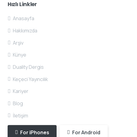
Hızlı
Linkler
Anasayfa
Hakkımızda
Arşiv
Künye
Duality Dergis
Keçeci Yayıncılık
Kariyer
Blog
İletişim
For iPhones
For Android