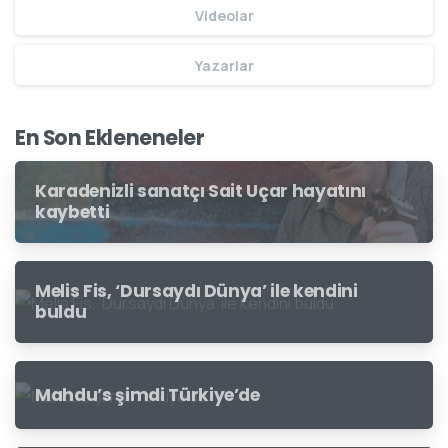
Videolar
Yazarlar
En Son Ekleneneler
Karadenizli sanatçı Sait Uçar hayatını
kaybetti
Melis Fis, ‘Dursaydı Dünya’ ile kendini
buldu
Mahdu’s şimdi Türkiye’de