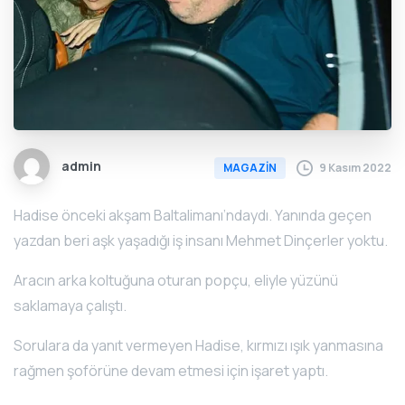
admin
9 Kasım 2022
MAGAZİN
Hadise önceki akşam Baltalimanı’ndaydı. Yanında geçen
yazdan beri aşk yaşadığı iş insanı Mehmet Dinçerler yoktu.
Aracın arka koltuğuna oturan popçu, eliyle yüzünü
saklamaya çalıştı.
Sorulara da yanıt vermeyen Hadise, kırmızı ışık yanmasına
rağmen şoförüne devam etmesi için işaret yaptı.