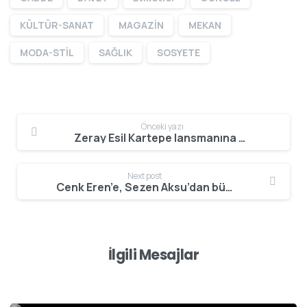
KÜLTÜR-SANAT
MAGAZİN
MEKAN
MODA-STİL
SAĞLIK
SOSYETE
Önceki yazı
Zeray Esil Kartepe lansmanına cemiyet ve iş dünyasından ünlü isimler katıldı
Next post
Cenk Eren’e, Sezen Aksu’dan büyük jest
İlgili Mesajlar