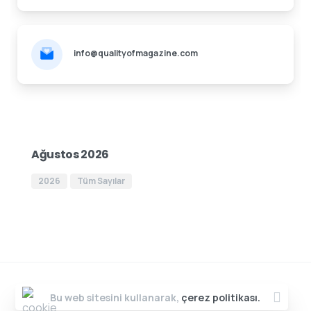
info@qualityofmagazine.com
Ağustos 2026
2026
Tüm Sayılar
Copyright ©2022 - Eron Yazılım All rights reserved.
Bu web sitesini kullanarak,
çerez politikası.