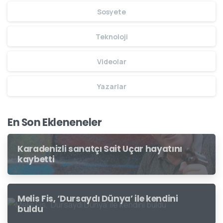
Sosyete
Teknoloji
Videolar
Yazarlar
En Son Ekleneneler
Karadenizli sanatçı Sait Uçar hayatını
kaybetti
Melis Fis, ‘Dursaydı Dünya’ ile kendini
buldu