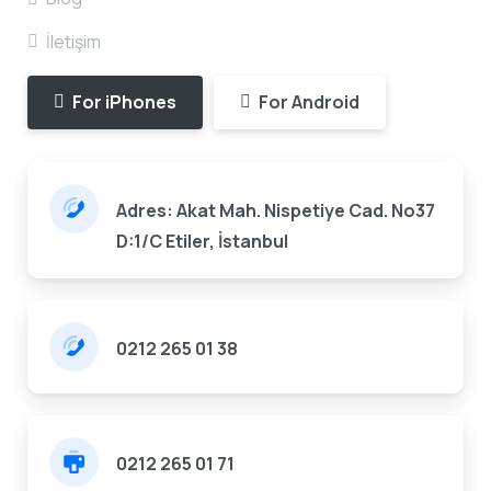
İletişim
For iPhones
For Android
Adres: Akat Mah. Nispetiye Cad. No37
D:1/C Etiler, İstanbul
0212 265 01 38
0212 265 01 71