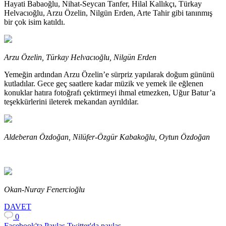
Hayati Babaoğlu, Nihat-Seycan Tanfer, Hilal Kallıkçı, Türkay
Helvacıoğlu, Arzu Özelin, Nilgün Erden, Arte Tahir gibi tanınmış
bir çok isim katıldı.
Arzu Özelin, Türkay Helvacıoğlu, Nilgün Erden
Yemeğin ardından Arzu Özelin’e sürpriz yapılarak doğum gününü
kutladılar. Gece geç saatlere kadar müzik ve yemek ile eğlenen
konuklar hatıra fotoğrafı çektirmeyi ihmal etmezken, Uğur Batur’a
teşekkürlerini ileterek mekandan ayrıldılar.
Aldeberan Özdoğan, Nilüfer-Özgür Kabakoğlu, Oytun Özdoğan
Okan-Nuray Fenercioğlu
DAVET
0
Facebook'ta Paylaş
Twitter'da paylaş