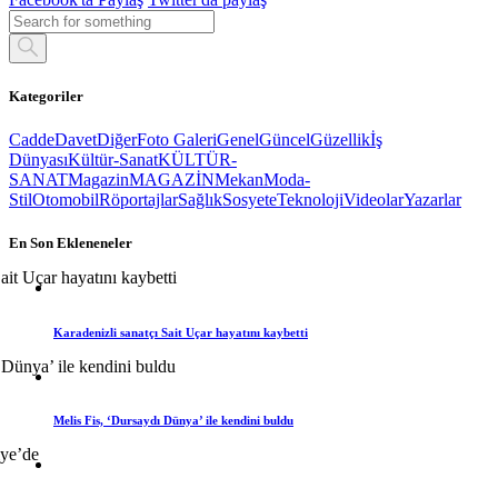
Kategoriler
Cadde
Davet
Diğer
Foto Galeri
Genel
Güncel
Güzellik
İş
Dünyası
Kültür-Sanat
KÜLTÜR-
SANAT
Magazin
MAGAZİN
Mekan
Moda-
Stil
Otomobil
Röportajlar
Sağlık
Sosyete
Teknoloji
Videolar
Yazarlar
En Son Ekleneneler
Karadenizli sanatçı Sait Uçar hayatını kaybetti
Melis Fis, ‘Dursaydı Dünya’ ile kendini buldu