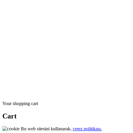
Search
for:
Your shopping cart
Cart
Close
Bu web sitesini kullanarak,
çerez politikası.