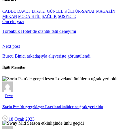
CADDE
DAVET
Etiketler
GÜNCEL
KÜLTÜR-SANAT
MAGAZİN
MEKAN
MODA-STİL
SAĞLIK
SOSYETE
Continue
Önceki yazı
Reading
Torbabük Hotel’de otantik tatil deneyimi
Next post
Burcu Binici arkadaşıyla alışverişte görüntülendi
İlgili Mesajlar
Davet
Zorlu Psm’de gerçekleşen Loveland ünlülerin uğrak yeri oldu
18 Ocak 2023