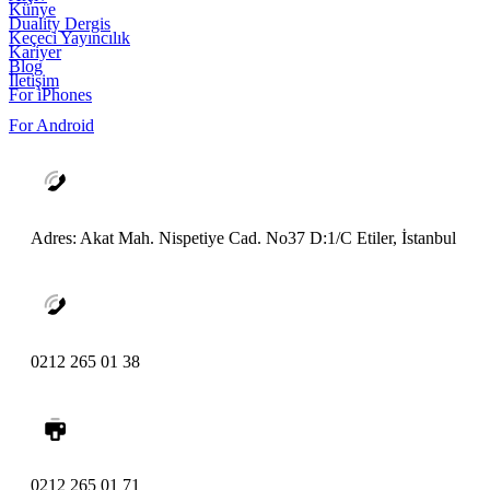
Künye
Duality Dergis
Keçeci Yayıncılık
Kariyer
Blog
İletişim
For iPhones
For Android
Adres: Akat Mah. Nispetiye Cad. No37 D:1/C Etiler, İstanbul
0212 265 01 38
0212 265 01 71