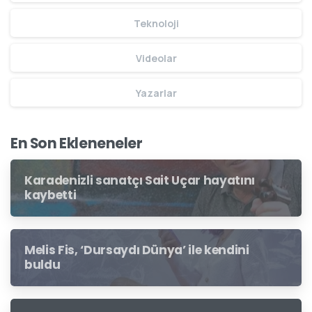
Teknoloji
Videolar
Yazarlar
En Son Ekleneneler
Karadenizli sanatçı Sait Uçar hayatını
kaybetti
Melis Fis, ‘Dursaydı Dünya’ ile kendini
buldu