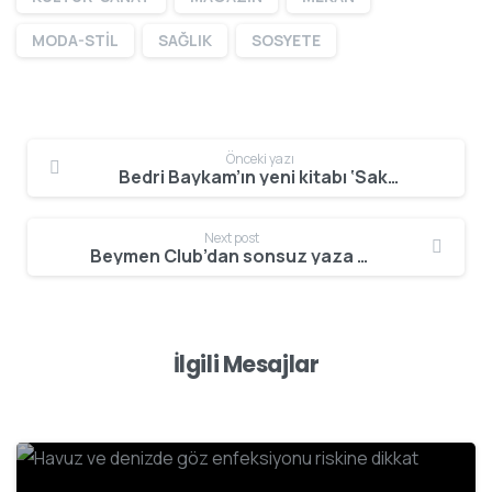
MODA-STİL
SAĞLIK
SOSYETE
Önceki yazı
Bedri Baykam’ın yeni kitabı ‘Sakıncalı’ okuyucularla buluşuyor
Next post
Beymen Club’dan sonsuz yaza davet
İlgili Mesajlar