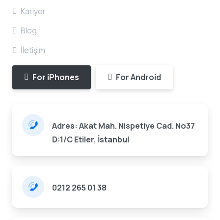
Kariyer
Blog
İletişim
For iPhones
For Android
Adres: Akat Mah. Nispetiye Cad. No37
D:1/C Etiler, İstanbul
0212 265 01 38